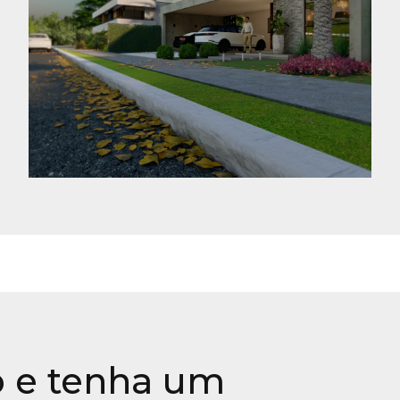
Casa CS
Jaraguá do Sul - SC
o e tenha um