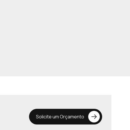
Casa CR
Jaraguá do Sul - SC
Solicite um Orçamento